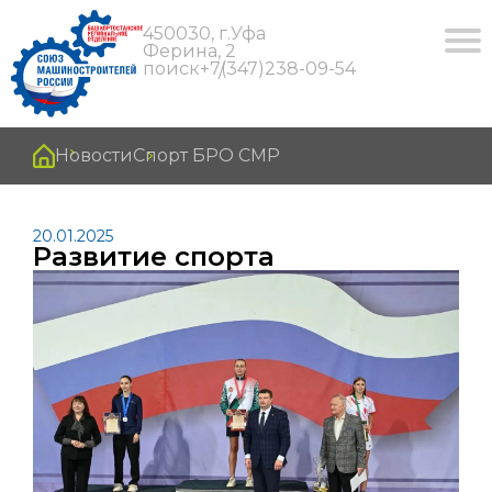
450030, г.Уфа
Ферина, 2
поиск
+7(347)238-09-54
Новости
Спорт БРО СМР
20.01.2025
Развитие спорта