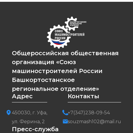
Общероссийская общественная
организация «Союз
машиностроителей России
Башкортостанское
региональное отделение»
Адрес
Контакты
450030, г. Уфа,
+7(347)238-09-54
ул. Ферина, 2
souzmash102@mail.ru
Пресс-служба