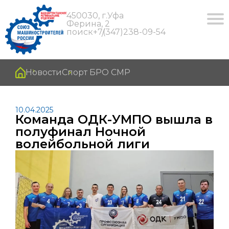
450030, г.Уфа
Ферина, 2
поиск
+7(347)238-09-54
Новости
Спорт БРО СМР
10.04.2025
Команда ОДК-УМПО вышла в
полуфинал Ночной
волейбольной лиги