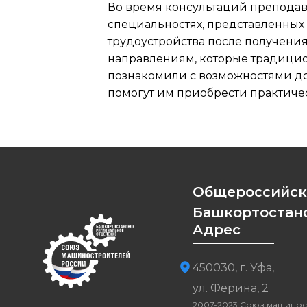
Во время консультаций преподав
специальностях, представленных
трудоустройства после получени
направлениям, которые традицио
познакомили с возможностями до
помогут им приобрести практичес
Общероссийск
Башкортостанс
Адрес
450030, г. Уфа,
ул. Ферина, 2
2007-2023 Союз машинос