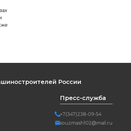
вах
м
кже
ашиностроителей России
Пресс-служба
+7(347)238-09-54
souzmash102@mail.ru