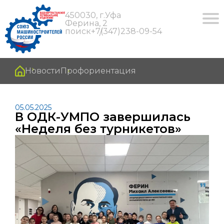
450030, г.Уфа
Ферина, 2
поиск
+7(347)238-09-54
Новости
Профориентация
05.05.2025
В ОДК-УМПО завершилась
«Неделя без турникетов»