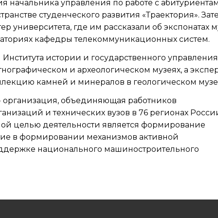
ия начальника управления по работе с абитуриента
транстве студенческого развития «Траектория». Зат
р университета, где им рассказали об экспонатах м
раториях кафедры телекоммуникационных систем.
 Института истории и государственного управления
тнографическом и археологическом музеях, а экспе
ллекцию камней и минералов в геологическом музе
- организация, объединяющая работников
низаций и технических вузов в 76 регионах Росси
вной целью деятельности является формирование
астие в формировании механизмов активной
оддержке национального машиностроительного