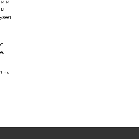
ми и
ем
узея
рт
е.
и на