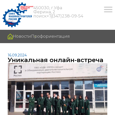
450030, г.Уфа
Ферина, 2
поиск
+7(347)238-09-54
Новости
Профориентация
16.09.2024
Уникальная онлайн-встреча