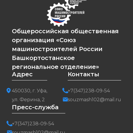
Общероссийская общественная
организация «Союз
машиностроителей России
Башкортостанское
региональное отделение»
Адрес
Контакты
450030, г. Уфа,
+7(347)238-09-54
ул. Ферина, 2
souzmash102@mail.ru
Пресс-служба
+7(347)238-09-54
souzmash102@mail.ru