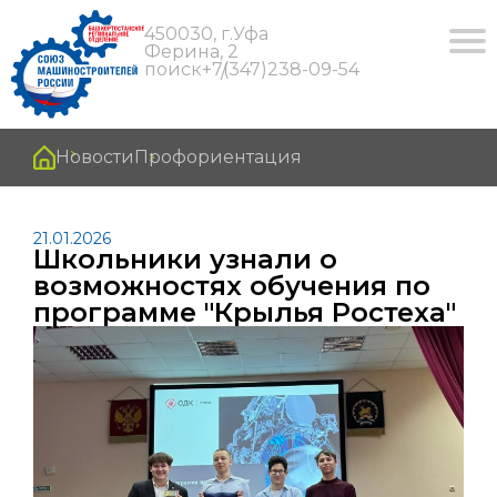
450030, г.Уфа
Ферина, 2
поиск
+7(347)238-09-54
Новости
Профориентация
21.01.2026
Школьники узнали о
возможностях обучения по
программе "Крылья Ростеха"