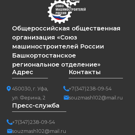
Общероссийская общественная
организация «Союз
машиностроителей России
Башкортостанское
региональное отделение»
Адрес
Контакты
450030, г. Уфа,
+7(347)238-09-54
ул. Ферина, 2
souzmash102@mail.ru
Пресс-служба
+7(347)238-09-54
souzmash102@mail.ru