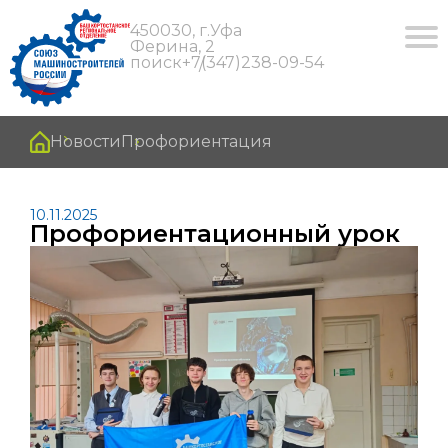
450030, г.Уфа
Ферина, 2
поиск
+7(347)238-09-54
Новости
Профориентация
10.11.2025
Профориентационный урок