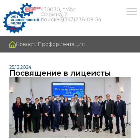
450030, г.Уфа
Ферина, 2
поиск
+7(347)238-09-54
Новости
Профориентация
25.12.2024
Посвящение в лицеисты