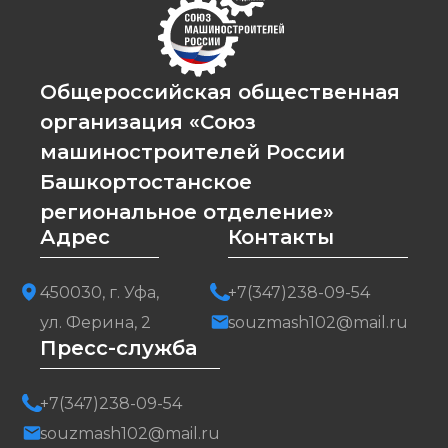
Общероссийская общественная
организация «Союз
машиностроителей России
Башкортостанское
региональное отделение»
Адрес
Контакты
450030, г. Уфа,
+7(347)238-09-54
ул. Ферина, 2
souzmash102@mail.ru
Пресс-служба
+7(347)238-09-54
souzmash102@mail.ru