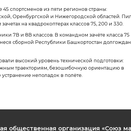
 45 спортсменов из пяти регионов страны:
рской, Оренбургской и Нижегородской областей. Пи
ачетах на квадрокоптерах классов 75, 200 и 330.
ки 7В и 8В классов. В командном зачёте класса 75
принеся сборной Республики Башкортостан долгожда
али высокий уровень технической подготовки:
ожным траекториям, безошибочную ориентацию в
 устранение неполадок в полёте.
ая общественная организация «Союз м