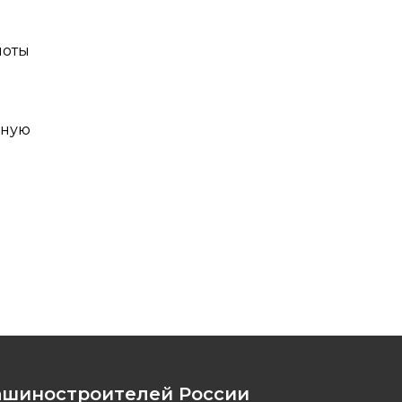
лоты
нную
ашиностроителей России