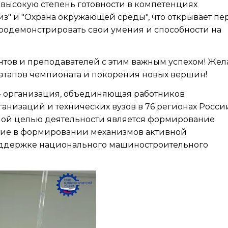
ысокую степень готовности в компетенциях
з" и "Охрана окружающей среды", что открывает пе
одемонстрировать свои умения и способности на
нтов и преподавателей с этим важным успехом! Же
этапов чемпионата и покорения новых вершин!
- организация, объединяющая работников
низаций и технических вузов в 76 регионах Росси
вной целью деятельности является формирование
астие в формировании механизмов активной
оддержке национального машиностроительного