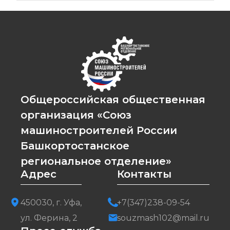
Общероссийская общественная
организация «Союз
машиностроителей России
Башкортостанское
региональное отделение»
Адрес
Контакты
450030, г. Уфа,
+7(347)238-09-54
ул. Ферина, 2
souzmash102@mail.ru