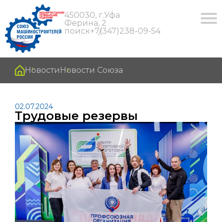
450030, г.Уфа
Ферина, 2
поиск
+7(347)238-09-54
Новости
Новости Союза
02.07.2024
Трудовые резервы