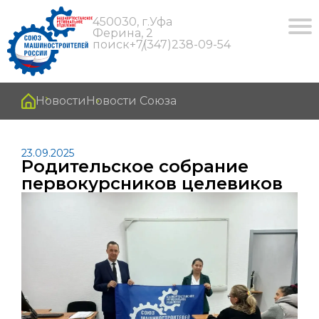
450030, г.Уфа
Ферина, 2
поиск
+7(347)238-09-54
Новости
Новости Союза
23.09.2025
Родительское собрание
первокурсников целевиков