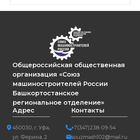
Общероссийская общественная
организация «Союз
машиностроителей России
Башкортостанское
региональное отделение»
Адрес
Контакты
450030, г. Уфа,
+7(347)238-09-54
ул. Ферина, 2
souzmash102@mail.ru