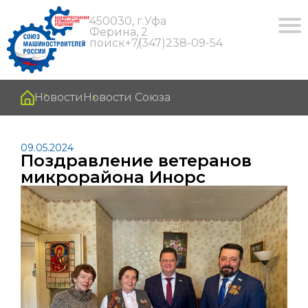
450030, г.Уфа
Ферина, 2
поиск
+7(347)238-09-54
Новости
Новости Союза
09.05.2024
Поздравление ветеранов
микрорайона Инорс