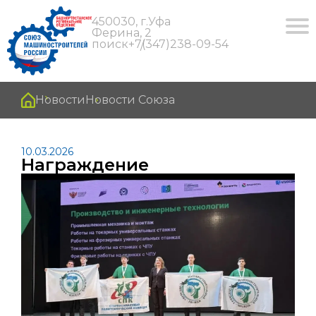
450030, г.Уфа
Ферина, 2
поиск
+7(347)238-09-54
Новости
Новости Союза
10.03.2026
Награждение