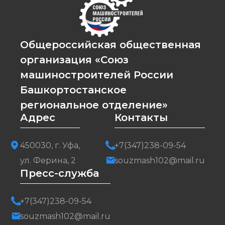
Общероссийская общественная
организация «Союз
машиностроителей России
Башкортостанское
региональное отделение»
Адрес
Контакты
450030, г. Уфа,
+7(347)238-09-54
ул. Ферина, 2
souzmash102@mail.ru
Пресс-служба
+7(347)238-09-54
souzmash102@mail.ru