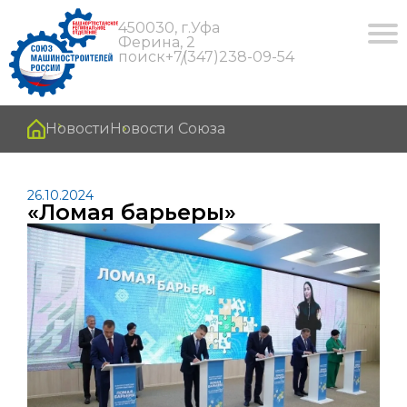
450030, г.Уфа
Ферина, 2
поиск
+7(347)238-09-54
Новости
Новости Союза
26.10.2024
«Ломая барьеры»