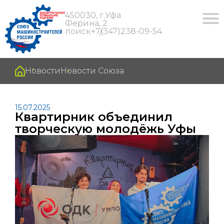
450030, г.Уфа
Ферина, 2
поиск
+7(347)238-09-54
Новости
Новости Союза
15.07.2025
Квартирник объединил
творческую молодёжь Уфы