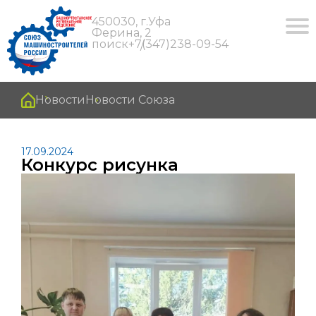
450030, г.Уфа
Ферина, 2
поиск
+7(347)238-09-54
Новости
Новости Союза
17.09.2024
Конкурс рисунка