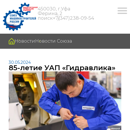
450030, г.Уфа
Ферина, 2
поиск
+7(347)238-09-54
Новости
Новости Союза
30.05.2024
85-летие УАП «Гидравлика»