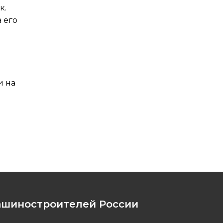
к.
 его
и на
ашиностроителей России