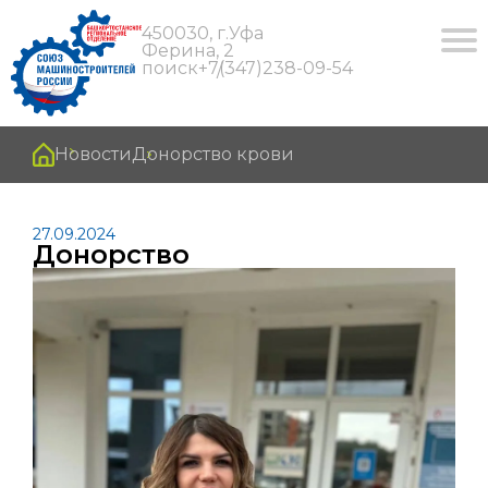
450030, г.Уфа
Ферина, 2
поиск
+7(347)238-09-54
Новости
Донорство крови
27.09.2024
Донорство