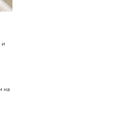
 и
и на