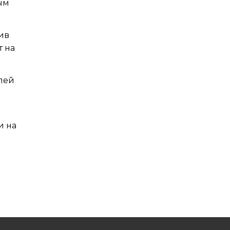
ым
ив
т на
лей
и на