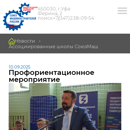
450030, г.Уфа
Ферина, 2
поиск
+7(347)238-09-54
Новости
Ассоциированные школы СоюзМаш
10.09.2025
Профориентационное
мероприятие