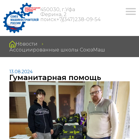
450030, г.Уфа
Ферина, 2
поиск
+7(347)238-09-54
Новости
Ассоциированные школы СоюзМаш
13.08.2024
Гуманитарная помощь